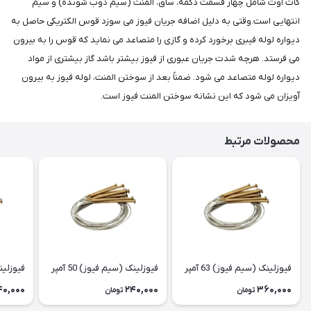
کات اوت شامل چهار قسمت دکمه، ساق، المنت (سیم ذوب شونده) و سیم
انتهایی است.وقتی به دلیل اضافه جریان فیوز می سوزد قوس الکتریکی حاصل به
دیواره لوله فیبری برخورد کرده و گازی را متصاعد می نماید که قوس را به بیرون
می فرستد. هرچه شدت جریان عبوری از فیوز بیشتر باشد گاز بیشتری از مواد
دیواره لوله متصاعد می شود. ضمناً بعد از سوختن المنت، لوله فیوز به بیرون
آویزان می شود که این نشانه سوختن المنت فیوز است.
محصولات مرتبط
فیوزلینک (سیم فیوز) 63 آمپر
فیوزلینک (سیم فیوز) 50 آمپر
فیوزلینک 
40,000
240,000
360,000
تومان
تومان