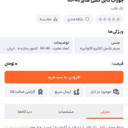
جوراب کابل کشی سایز 40-60
تک قلاب
علاقه‌مندی
مقایسه
ویژگی‌ها
جنس
توضیحات
سیم بکسل الکترو گالوانیزه
ابعاد مفید: ، 40-60 ، کشور سازنده: ، ایران ، وزن: 1000 g ، ابعاد: 120 cm
0
قیمت:
تومان
افزودن به سبدخرید
موجود در انبار
ارسال سریع
گارانتی اصالت کالا
معرفی
مشخصات
دیدگاه‌ها
انواع جوراب کابل:
تک قلاب/ دو قلاب/ گالوانیزه / استیل
و از سایز
۱۰-۲۰ میلیمتر تا