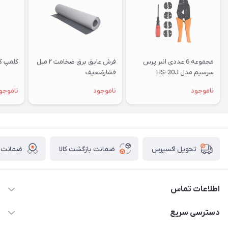
مجموعه 6 عددی انبر پرس
فرش عایق برق ضخامت ۲ میل
کلمپ کا
سرسیم مدل HS-30J
فشارضعیف
ناموجود
ناموجود
ناموجو
ضمانت بازگشت کالا
ضمانت ا
تحویل اکسپرس
اطلاعات تماس
011-33376810 /// 09123594705 /// 09030910517
دسترسی سریع