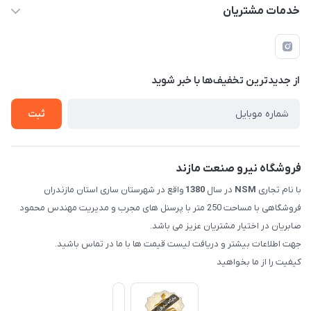
mehdisaber79@gmail.com
حساب کاربری
خدمات مشتریان
مازندران شهرستان ساری کمربندی غربی ورودی مسکن جوانان
مجله فروشگاه
قوانین و مقررات
عبوری 32 فروشگاه نیرو صنعت مازند (صابریان)
لیست محصولات
حریم خصوصی
درباره ما
از جدید‌ترین تخفیف‌ها با‌ خبر شوید
راهنما
تماس با ما
ثبت
فروشگاه نیرو صنعت مازند
با نام تجاری
NSM
در سال
1380
واقع در شهرستان ساری استان مازندران
فروشگاهی با مساحت 250 متر با پرسنل های مجرب و مدیریت مهندس محمود
صابریان در اختیار مشتریان عزیز می باشد.
جهت اطلاعات بیشتر و دریافت لیست قیمت ها با ما در تماس باشید.
کیفیت را از ما بخواهید