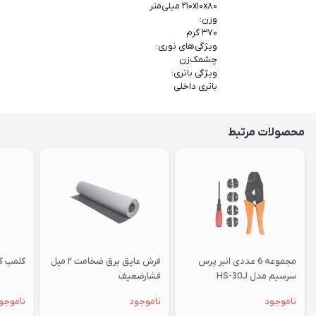
۲۱۰x۱۰x۸۰ میلی‌متر
وزن:
۳۷۰ گرم
ویژگی‌های نوری:
چشمک‌زن
ویژگی باتری:
باتری داخلی
محصولات مرتبط
مجموعه 6 عددی انبر پرس
فرش عایق برق ضخامت ۲ میل
کلمپ کا
سرسیم مدل HS-30J
فشارضعیف
ناموجود
ناموجود
ناموجو